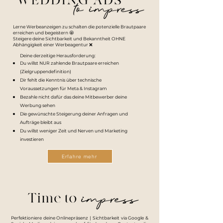
Lerne Werbeanzeigen zu schalten die potenzielle Brautpaare
erreichen und begeistern 🤩
Steigere deine Sichtbarkeit und Bekanntheit OHNE
Abhängigkeit einer Werbeagentur ❌
Deine derzeitige Herausforderung:
Du willst NUR zahlende Brautpaare erreichen
(Zielgruppendefinition)
Dir fehlt die Kenntnis über technische
Voraussetzungen für Meta & Instagram
Bezahle nicht dafür das deine Mitbewerber deine
Werbung sehen
Die gewünschte Steigerung deiner Anfragen und
Aufträge bleibt aus
Du willst weniger Zeit und Nerven und Marketing
investieren
Erfahre mehr
Perfektioniere deine Onlinepräsenz | Sichtbarkeit via Google &