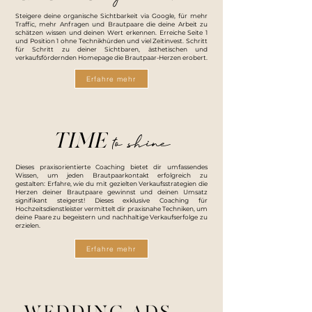
Steigere deine organische Sichtbarkeit via Google, für mehr
Traffic, mehr Anfragen und Brautpaare die deine Arbeit zu
schätzen wissen und deinen Wert erkennen. Erreiche Seite 1
und Position 1 ohne Technikhürden und viel Zeitinvest. Schritt
für Schritt zu deiner Sichtbaren, ästhetischen und
verkaufsfördernden Homepage die Brautpaar-Herzen erobert.
Erfahre mehr
to shine
TIME
Dieses praxisorientierte Coaching bietet dir umfassendes
Wissen, um jeden Brautpaarkontakt erfolgreich zu
gestalten:
Erfahre, wie du mit gezielten Verkaufsstrategien die
Herzen deiner Brautpaare gewinnst und deinen Umsatz
signifikant steigerst! Dieses exklusive Coaching für
Hochzeitsdienstleister vermittelt dir praxisnahe Techniken, um
deine Paare zu begeistern und nachhaltige Verkaufserfolge zu
erzielen.
Erfahre mehr