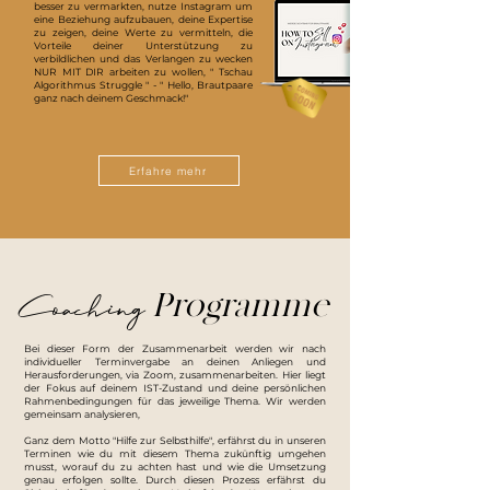
besser zu vermarkten, nutze Instagram um
eine Beziehung aufzubauen, deine Expertise
zu zeigen, deine Werte zu vermitteln, die
Vorteile deiner Unterstützung zu
verbildlichen und das Verlangen zu wecken
NUR MIT DIR arbeiten zu wollen, " Tschau
Algorithmus Struggle " - " Hello, Brautpaare
ganz nach deinem Geschmack!"
Erfahre mehr
Coaching
Programme
Bei dieser Form der Zusammenarbeit werden wir nach
individueller Terminvergabe an deinen Anliegen und
Herausforderungen, via Zoom, zusammenarbeiten. Hier liegt
der Fokus auf deinem IST-Zustand und deine persönlichen
Rahmenbedingungen für das jeweilige Thema. Wir werden
gemeinsam analysieren,
Ganz dem Motto "Hilfe zur Selbsthilfe", erfährst du in unseren
Terminen wie du mit diesem Thema zukünftig umgehen
musst, worauf du zu achten hast und wie die Umsetzung
genau erfolgen sollte. Durch diesen Prozess erfährst du