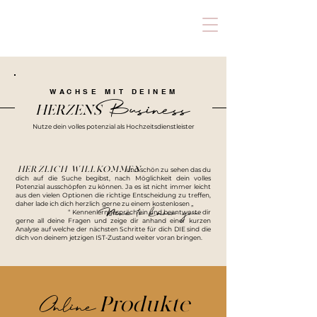
Coaching
SAY YES
UNTERNEHMENSBERATUNG & BUSINESSCOACH
WACHSE MIT DEINEM
Business
HERZENS
Nutze dein volles potenzial als Hochzeitsdienstleister
HERZLICH WILLKOMMEN
und schön zu sehen das du
dich auf die Suche begibst, nach Möglichkeit dein volles
Potenzial ausschöpfen zu können. Ja es ist nicht immer leicht
aus den vielen Optionen die richtige Entscheidung zu treffen,
daher lade ich dich herzlich gerne zu einem kostenlosen „
Nice to know you
“ Kennenlerngespräch ein und beantworte dir
gerne all deine Fragen und zeige dir anhand einer kurzen
Analyse auf welche der nächsten Schritte für dich DIE sind die
dich von deinem jetzigen IST-Zustand weiter voran bringen.
Online
Produkte