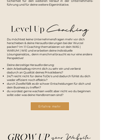
Sicherheit für den weiteren Verlauf in der Unternehmens-
führung und für deine weitere Eigeninitiative.
Du möchtest keine Unternehmensfragen mehr vor dich
herschieben & deine Herausforderungen bei der Wurzel
packen? Im 1:1 Coaching thematisieren wir dein WAS |
WARUM | WIE und erarbeiten deine individuelle
Lösungsansätze,.. denn manchmal braucht es nur eine andere
Perspektive!
Deine derzeitige Herausforderung:
dein Arbeitsalltag nimmt dich zu sehr ein und verlierst
dadurch an Qualität deines Privatlebens?
24/7 reicht nicht für deine ToDo's und dadurch fühlst du dich
weder effizient noch effektiv?
durch Zweifel fällt es dir schwer Entscheidungen für dich und
dein Business zu treffen?
du würdest gerne wachsen weißt aber nicht wo du beginnen
sollst oder was deine Handbremsen sind?
Erfahre mehr
your Website
GROW UP