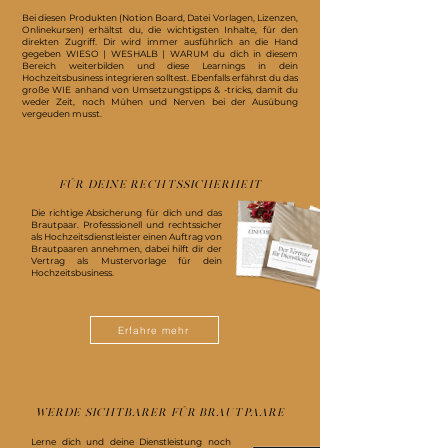
Bei diesen Produkten (Notion Board, Datei Vorlagen, Lizenzen,
Onlinekursen) erhältst du, die wichtigsten Inhalte, für den
direkten Zugriff. Dir wird immer ausführlich an die Hand
gegeben WIESO | WESHALB | WARUM du dich in diesem
Bereich weiterbilden und diese Learnings in dein
Hochzeitsbusiness integrieren solltest. Ebenfalls erfährst du das
große WIE anhand von Umsetzungstipps & -tricks, damit du
weder Zeit, noch Mühen und Nerven bei der Ausübung
vergeuden musst.
FÜR DEINE RECHTSSICHERHEIT
Die richtige Absicherung für dich und das
Brautpaar. Professsionell und rechtssicher
als Hochzeitsdienstleister einen Auftrag von
Brautpaaren annehmen, dabei hilft dir der
Vertrag als Mustervorlage für dein
Hochzeitsbusiness.
Erfahre mehr
WERDE SICHTBARER FÜR BRAUTPAARE
Lerne dich und deine Dienstleistung noch