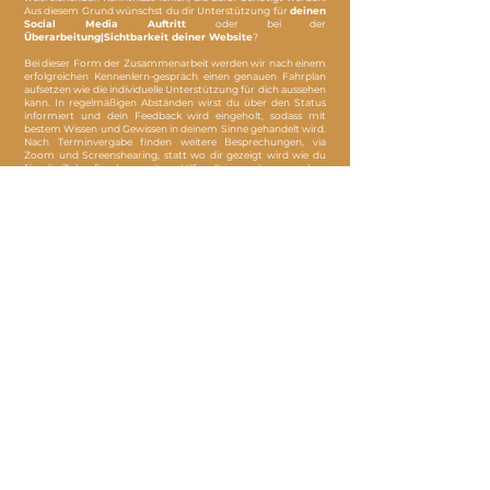
Aus diesem Grund wünschst du dir Unterstützung für
deinen
Social Media Auftritt
oder bei der
Überarbeitung|Sichtbarkeit deiner Website
?
Bei dieser Form der Zusammenarbeit werden wir nach einem
erfolgreichen Kennenlern-gespräch einen genauen Fahrplan
aufsetzen wie die individuelle Unterstützung für dich aussehen
kann. In regelmäßigen Abständen wirst du über den Status
informiert und dein Feedback wird eingeholt, sodass mit
bestem Wissen und Gewissen in deinem Sinne gehandelt wird.
Nach Terminvergabe finden weitere Besprechungen, via
Zoom und Screenshearing, statt wo dir gezeigt wird wie du
für die Zukunft, ohne weitere Hilfe, alleine weiter vorgehen
musst und wie du deinen Status überprüfst, damit deine neu
gewonnene Sichtbarkeit nicht verloren geht, sofern du das
möchtest.​
Du möchtest genaueres darüber wissen wie eine
Unterstützung für dich aussehen kann? Dann freue ich mich
darauf dir in einem unverbindlichen Kennenlerngespräch
deine noch offenen Fragen zu beantworten.
Zu deinem unverbindlichen Kennenlernen
NOT A NEWSLETTER