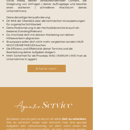
Social Media, deinen verkaufsfördernden Content, die
Steigerung von Anfragen | deiner Auftragslage und bewirke
einen stärkeren | schnelleren Wachstum deines
Unternehmens.
Deine derzeitige Herausforderung:
Dir fehlt der Überblick über alle technischen Voraussetzungen
für organische Sichtbarkeit
Deine Positionierung in der Hochzeitsbranche brauch ein
besseres Standing/Relevanz
Du möchtest dich mit deinem Marketing von deinen
Mitbewerbern abgrenzen
Brautpaare sollen dich nicht mehr vergleichen sondern NUR
NOCH DEINETWEGEN buchen
Die Effizienz und Effektivität deiner Termine und die
Bearbeitung deiner Aufgaben steigern
Mehr Sicherheit für die Prozesse, WAS | WARUM | WIE man als
Unternehmer:in aggiert
Erfahre mehr
Agentur
Service
Bei diesem Service geht es darum dir selbst
Zeit zu schenken
.
Wie du sicherlich weisst oder bemerkt hast sind gewisse
Aufgaben sehr zeitaufwendig, vor allem wenn einem die
weitreichenden Kenntnisse fehlen, die dafür benötigt werden.