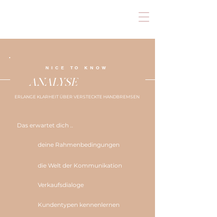
Coaching
SAY YES
UNTERNEHMENSBERATUNG & BUSINESSCOACH
NICE TO KNOW
ANALYSE
ERLANGE KLARHEIT ÜBER VERSTECKTE HANDBREMSEN
Das erwartet dich ..
deine Rahmenbedingungen
die Welt der Kommunikation
Verkaufsdialoge
Kundentypen kennenlernen